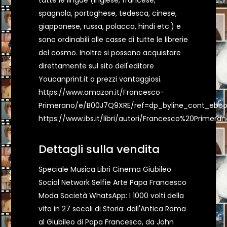
tutte le lingue (inglese, francese,
spagnola, portoghese, tedesca, cinese,
giapponese, russa, polacca, hindi etc.) e
sono ordinabili alle casse di tutte le librerie
del cosmo. Inoltre si possono acquistare
direttamente sul sito dell'editore
Youcanprint.it a prezzi vantaggiosi.
https://www.amazon.it/Francesco-
Primerano/e/B00J7Q9XRE/ref=dp_byline_cont_eboo
https://www.ibs.it/libri/autori/Francesco%20Primeran
Dettagli sulla vendita
Speciale Musica Libri Cinema Giubileo
Social Network Selfie Arte Papa Francesco
Moda Società WhatsApp: I 1000 volti della
vita in 27 secoli di Storia: dall'Antica Roma
al Giubileo di Papa Francesco, da John