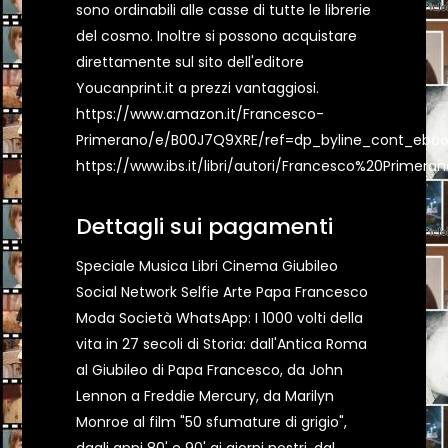
sono ordinabili alle casse di tutte le librerie
del cosmo. Inoltre si possono acquistare
direttamente sul sito dell'editore
Youcanprint.it a prezzi vantaggiosi.
https://www.amazon.it/Francesco-
Primerano/e/B00J7Q9XRE/ref=dp_byline_cont_eboo
https://www.ibs.it/libri/autori/Francesco%20Primeran
Dettagli sui pagamenti
Speciale Musica Libri Cinema Giubileo
Social Network Selfie Arte Papa Francesco
Moda Società WhatsApp: I 1000 volti della
vita in 27 secoli di Storia: dall'Antica Roma
al Giubileo di Papa Francesco, da John
Lennon a Freddie Mercury, da Marilyn
Monroe al film "50 sfumature di grigio",